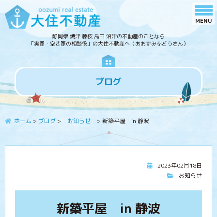
静岡県 焼津 藤枝 島田 沼津の不動産のことなら
「実家・空き家の相談役」の大住不動産へ（おおずみふどうさん）
ブログ
ホーム
>
ブログ
>
お知らせ
>
新築平屋 in 静波
2023年02月18日
お知らせ
新築平屋 in 静波