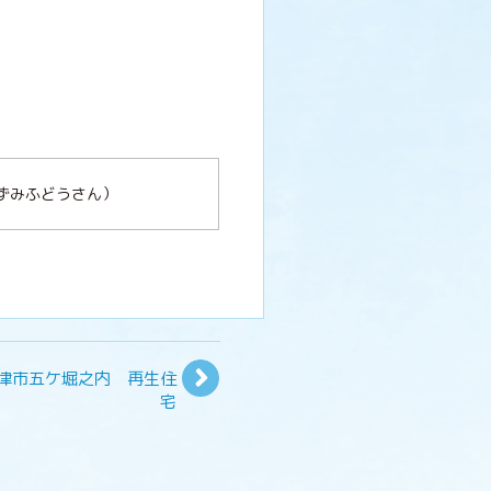
おずみふどうさん）
津市五ケ堀之内 再生住
宅