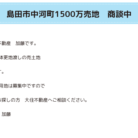
島田市中河町1500万売地 商談中
不動産 加藤です。
解体更地渡しの売土地
す。
宅用地は募集中ですので
お探しの方 大住不動産へご相談ください。
 加藤