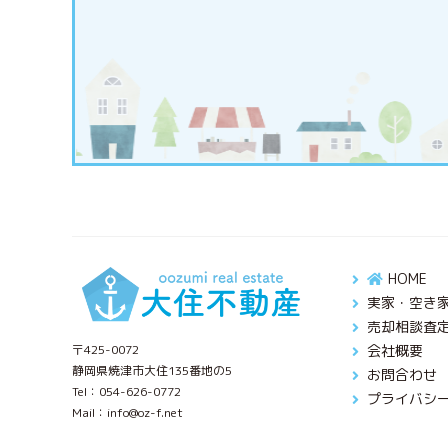
HOME
実家・空き
売却相談査
〒425-0072
会社概要
静岡県焼津市大住135番地の5
お問合わせ
Tel：
054-626-0772
プライバシ
Mail：info@oz-f.net