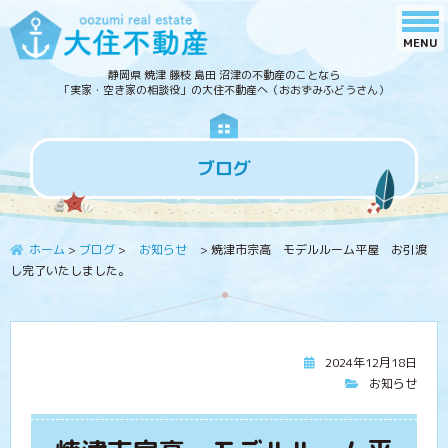
静岡県 焼津 藤枝 島田 沼津の不動産のことなら
「実家・空き家の相談役」の大住不動産へ（おおずみふどうさん）
ブログ
ホーム
>
ブログ
>
お知らせ
>
焼津市宗高 モデルルーム平屋 お引渡
し完了いたしました。
2024年12月18日
お知らせ