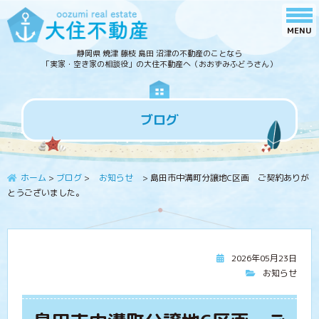
静岡県 焼津 藤枝 島田 沼津の不動産のことなら
「実家・空き家の相談役」の大住不動産へ（おおずみふどうさん）
ブログ
ホーム
>
ブログ
>
お知らせ
>
島田市中溝町分譲地C区画 ご契約ありが
とうございました。
2026年05月23日
お知らせ