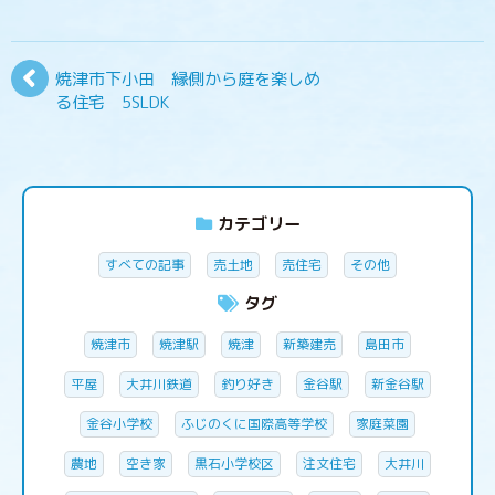
焼津市下小田 縁側から庭を楽しめ
る住宅 5SLDK
カテゴリー
すべての記事
売土地
売住宅
その他
タグ
焼津市
焼津駅
焼津
新築建売
島田市
平屋
大井川鉄道
釣り好き
金谷駅
新金谷駅
金谷小学校
ふじのくに国際高等学校
家庭菜園
農地
空き家
黒石小学校区
注文住宅
大井川