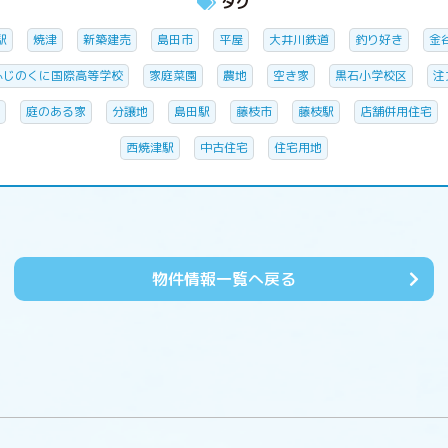
タグ
駅
焼津
新築建売
島田市
平屋
大井川鉄道
釣り好き
金
ふじのくに国際高等学校
家庭菜園
農地
空き家
黒石小学校区
注
庭のある家
分譲地
島田駅
藤枝市
藤枝駅
店舗併用住宅
西焼津駅
中古住宅
住宅用地
物件情報一覧へ戻る