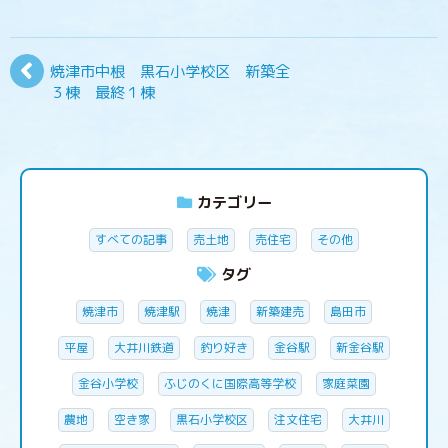
焼津市中根 黒石小学校区 新築全
３棟 最終１棟
カテゴリー
すべての記事
売土地
売住宅
その他
タグ
焼津市
焼津駅
焼津
新築建売
島田市
平屋
大井川鉄道
釣り好き
金谷駅
新金谷駅
金谷小学校
ふじのくに国際高等学校
家庭菜園
農地
空き家
黒石小学校区
注文住宅
大井川