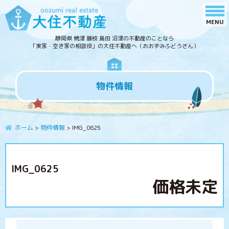
静岡県 焼津 藤枝 島田 沼津の不動産のことなら
「実家・空き家の相談役」の大住不動産へ（おおずみふどうさん）
物件情報
ホーム
>
物件情報
>
IMG_0625
IMG_0625
価格未定