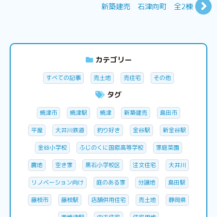
新築建売 石津向町 全2棟
カテゴリー
すべての記事
売土地
売住宅
その他
タグ
焼津市
焼津駅
焼津
新築建売
島田市
平屋
大井川鉄道
釣り好き
金谷駅
新金谷駅
金谷小学校
ふじのくに国際高等学校
家庭菜園
農地
空き家
黒石小学校区
注文住宅
大井川
リノベーション向け
庭のある家
分譲地
島田駅
藤枝市
藤枝駅
店舗併用住宅
売土地
静岡県