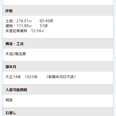
坪数
土地：276.01㎡ 83.49坪
建物：171.89㎡ 51坪
未登記車庫有 12.54㎡
構造・工法
木造2階瓦葺
築年月
大正14年 1925年 （新築年月日不詳）
入居可能時期
相談
引渡し