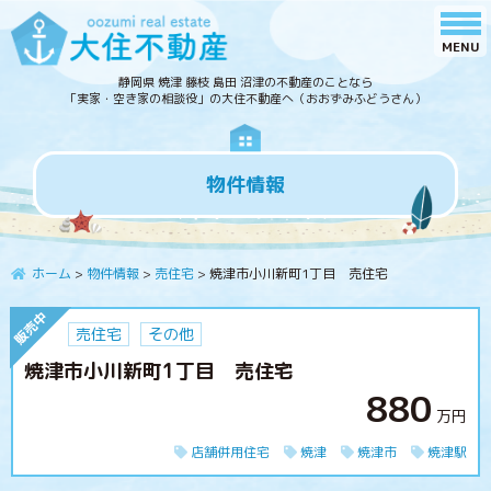
静岡県 焼津 藤枝 島田 沼津の不動産のことなら
「実家・空き家の相談役」の大住不動産へ（おおずみふどうさん）
物件情報
ホーム
>
物件情報
>
売住宅
>
焼津市小川新町1丁目 売住宅
売住宅
その他
焼津市小川新町1丁目 売住宅
880
万円
店舗併用住宅
焼津
焼津市
焼津駅