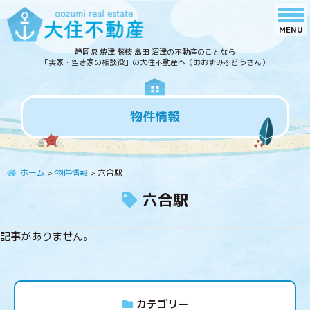
静岡県 焼津 藤枝 島田 沼津の不動産のことなら
「実家・空き家の相談役」の大住不動産へ（おおずみふどうさん）
物件情報
ホーム
>
物件情報
>
六合駅
六合駅
記事がありません。
カテゴリー