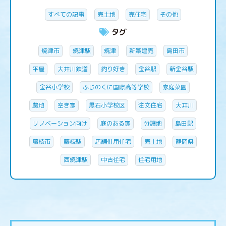
すべての記事
売土地
売住宅
その他
タグ
焼津市
焼津駅
焼津
新築建売
島田市
平屋
大井川鉄道
釣り好き
金谷駅
新金谷駅
金谷小学校
ふじのくに国際高等学校
家庭菜園
農地
空き家
黒石小学校区
注文住宅
大井川
リノベーション向け
庭のある家
分譲地
島田駅
藤枝市
藤枝駅
店舗併用住宅
売土地
静岡県
西焼津駅
中古住宅
住宅用地