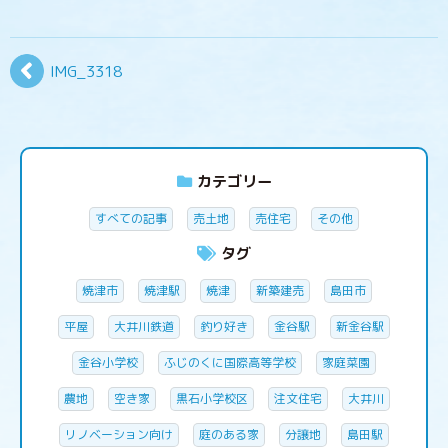
IMG_3318
カテゴリー
すべての記事
売土地
売住宅
その他
タグ
焼津市
焼津駅
焼津
新築建売
島田市
平屋
大井川鉄道
釣り好き
金谷駅
新金谷駅
金谷小学校
ふじのくに国際高等学校
家庭菜園
農地
空き家
黒石小学校区
注文住宅
大井川
リノベーション向け
庭のある家
分譲地
島田駅