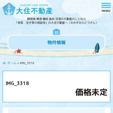
静岡県 焼津 藤枝 島田 沼津の不動産のことなら
「実家・空き家の相談役」の大住不動産へ（おおずみふどうさん）
物件情報
ホーム
>
IMG_3318
IMG_3318
価格未定